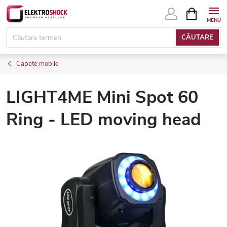
Treci
COŞ
DE
la
CUMPĂRĂ
conținut
CĂUTARE
Capete mobile
LIGHT4ME Mini Spot 60
Ring - LED moving head