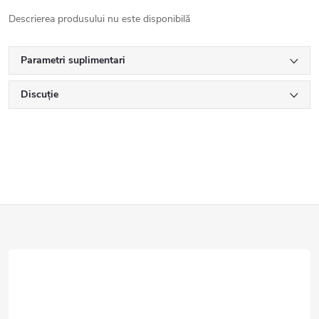
Descrierea produsului nu este disponibilă
Parametri suplimentari
Discuţie
S
u
b