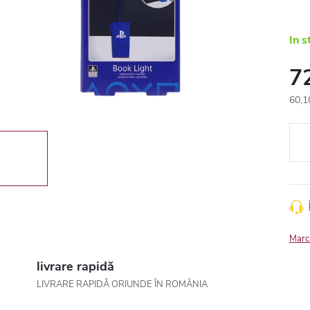
In s
7
60,1
Eval
preţ:
Marc
livrare rapidă
LIVRARE RAPIDĂ ORIUNDE ÎN ROMÂNIA