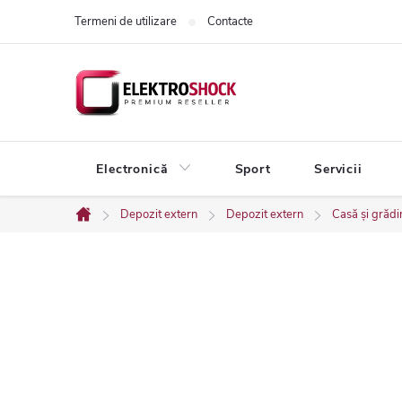
Treci
Termeni de utilizare
Contacte
la
conținut
Electronică
Sport
Servicii
Depozit extern
Depozit extern
Casă și grădi
Acasă
B
a
r