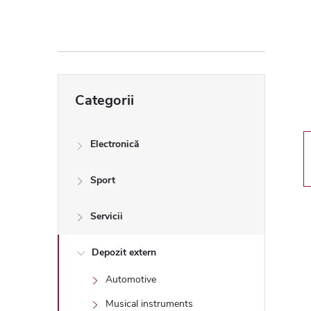
ă
l
a
Sari
Categorii
peste
t
categorii
e
Electronică
r
Sport
a
Servicii
l
Depozit extern
Automotive
ă
Musical instruments