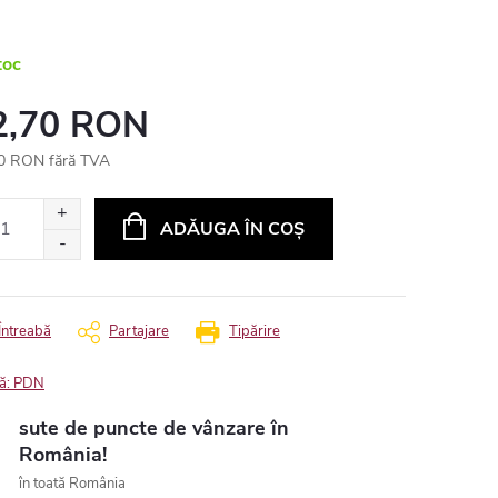
toc
2,70 RON
0 RON fără TVA
uare
ADĂUGA ÎN COŞ
Întreabă
Partajare
Tipărire
ă:
PDN
sute de puncte de vânzare în
România!
în toată România