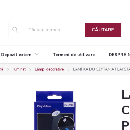
CĂUTARE
Depozit extern
Termeni de utilizare
DESPRE 
nă
Iluminat
Lămpi decorative
LAMPKA DO CZYTANIA PLAYST
L
C
P