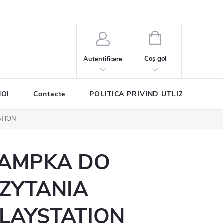
COŞ
DE
Coş gol
Autentificare
CUMPĂRĂTURI
NOI
Contacte
POLITICA PRIVIND UTLIZAREA COO
ATION
AMPKA DO
ZYTANIA
LAYSTATION