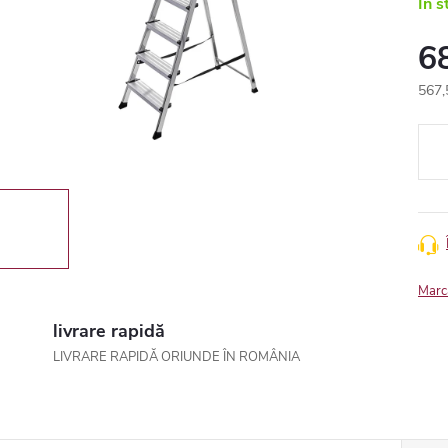
In s
6
567,
Eval
preţ:
Marc
livrare rapidă
LIVRARE RAPIDĂ ORIUNDE ÎN ROMÂNIA