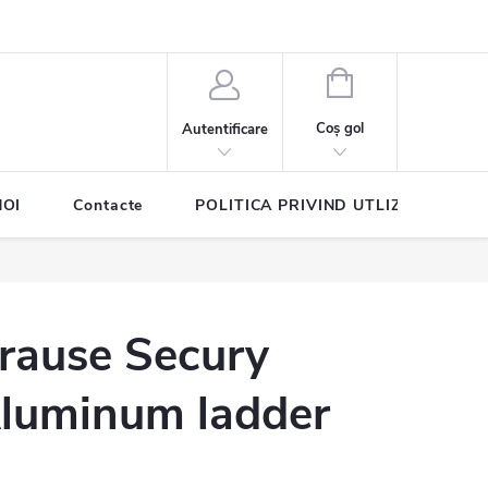
COŞ
DE
Coş gol
Autentificare
CUMPĂRĂTURI
NOI
Contacte
POLITICA PRIVIND UTLIZAREA COO
rause Secury
luminum ladder