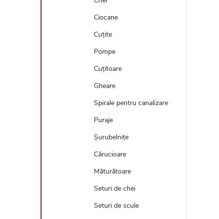
Chei
Ciocane
Cuțite
Pompe
Cuțitoare
Gheare
Spirale pentru canalizare
Puraje
Șurubelnițe
Cărucioare
Măturătoare
Seturi de chei
Seturi de scule