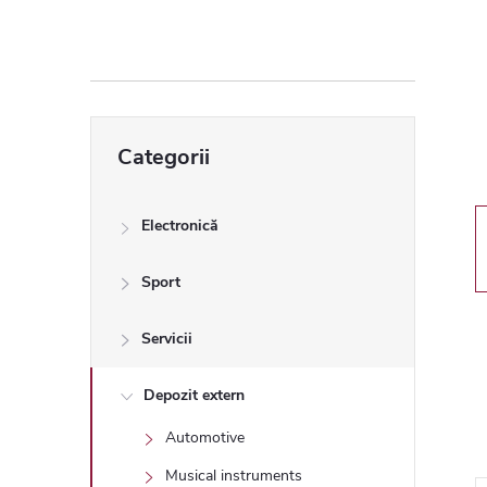
ă
l
a
Sari
Categorii
peste
t
categorii
e
Electronică
r
Sport
a
Servicii
l
Depozit extern
Automotive
ă
Musical instruments