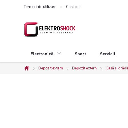
Treci
Termeni de utilizare
Contacte
la
conținut
Electronică
Sport
Servicii
Depozit extern
Depozit extern
Casă și grădi
Acasă
B
a
r