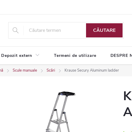
CĂUTARE
Depozit extern
Termeni de utilizare
DESPRE 
nă
Scule manuale
Scări
Krause Secury Aluminum ladder
K
A