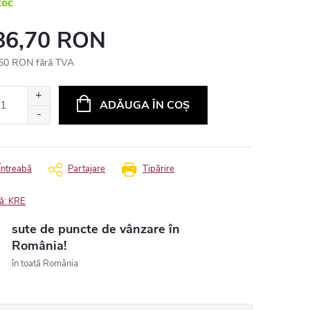
toc
86,70 RON
50 RON fără TVA
uare
ADĂUGA ÎN COŞ
Întreabă
Partajare
Tipărire
ă:
KRE
sute de puncte de vânzare în
România!
în toată România