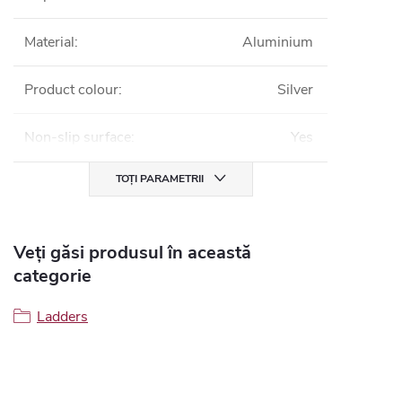
Material
:
Aluminium
Product colour
:
Silver
Non-slip surface
:
Yes
TOȚI PARAMETRII
Veți găsi produsul în această
categorie
Ladders