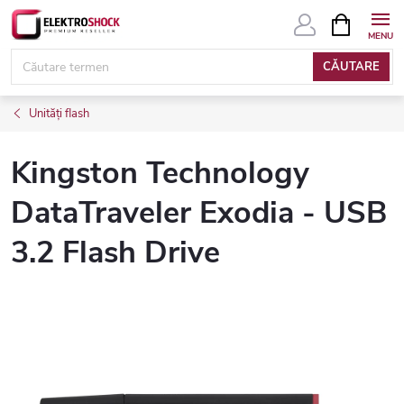
Treci
COŞ
DE
la
CUMPĂRĂ
conținut
CĂUTARE
Unități flash
Kingston Technology
DataTraveler Exodia - USB
3.2 Flash Drive