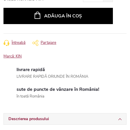
Evaluare
preţ:
ADĂUGA ÎN COŞ
Întreabă
Partajare
Marcă:
KIN
livrare rapidă
LIVRARE RAPIDĂ ORIUNDE ÎN ROMÂNIA
sute de puncte de vânzare în România!
în toată România
Descrierea produsului