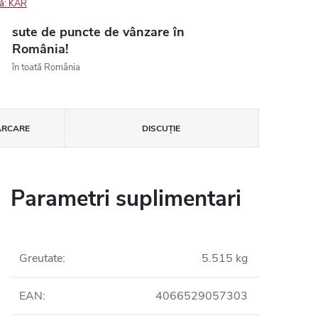
ă:
KAR
sute de puncte de vânzare în
România!
în toată România
ĂRCARE
DISCUŢIE
Parametri suplimentari
Greutate
:
5.515 kg
EAN
:
4066529057303