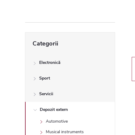
ă
l
a
Sari
Categorii
peste
t
categorii
e
Electronică
r
Sport
a
Servicii
l
Depozit extern
Automotive
ă
Musical instruments