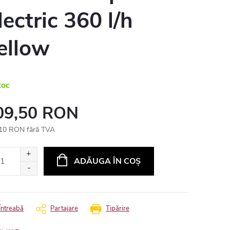
lectric 360 l/h
ellow
toc
09,50 RON
10 RON fără TVA
uare
ADĂUGA ÎN COŞ
Întreabă
Partajare
Tipărire