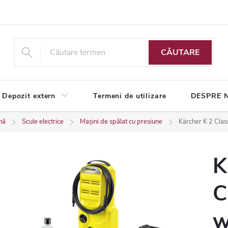
CĂUTARE
Depozit extern
Termeni de utilizare
DESPRE 
nă
Scule electrice
Mașini de spălat cu presiune
Kärcher K 2 Clas
K
C
w