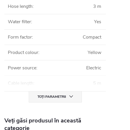
Hose length
:
3 m
Water filter
:
Yes
Form factor
:
Compact
Product colour
:
Yellow
Power source
:
Electric
Cable length
:
5 m
TOȚI PARAMETRII
Veți găsi produsul în această
categorie