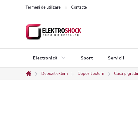
Treci
Termeni de utilizare
Contacte
la
conținut
Electronică
Sport
Servicii
Depozit extern
Depozit extern
Casă și grădi
Acasă
B
a
r