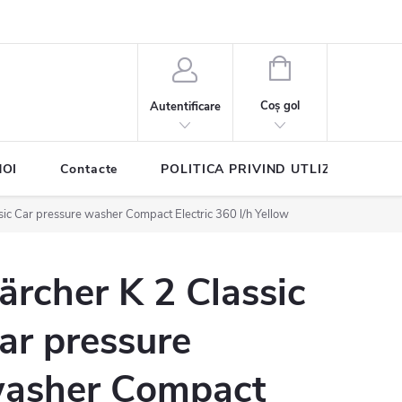
COŞ
DE
Coş gol
Autentificare
CUMPĂRĂTURI
NOI
Contacte
POLITICA PRIVIND UTLIZAREA COO
sic Car pressure washer Compact Electric 360 l/h Yellow
ärcher K 2 Classic
ar pressure
asher Compact