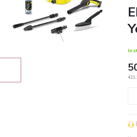
E
Y
In s
5
421,
Eval
preţ: