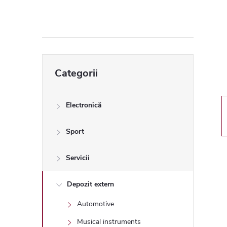
ă
l
a
Sari
Categorii
peste
t
categorii
e
Electronică
r
Sport
a
Servicii
l
Depozit extern
Automotive
ă
Musical instruments