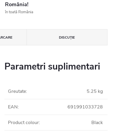
România!
în toată România
ĂRCARE
DISCUŢIE
Parametri suplimentari
Greutate
:
5.25 kg
EAN
:
691991033728
Product colour
:
Black