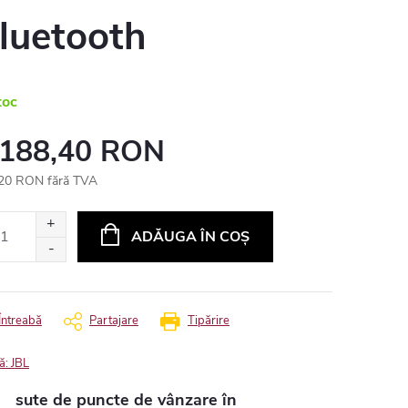
luetooth
toc
 188,40 RON
20 RON fără TVA
uare
ADĂUGA ÎN COŞ
Întreabă
Partajare
Tipărire
ă:
JBL
sute de puncte de vânzare în