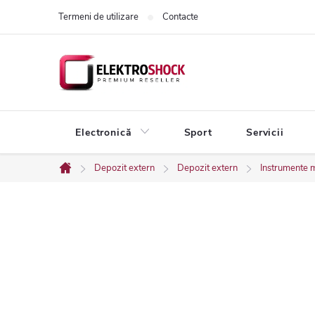
Treci
Termeni de utilizare
Contacte
la
conținut
Electronică
Sport
Servicii
Depozit extern
Depozit extern
Instrumente 
Acasă
B
a
r