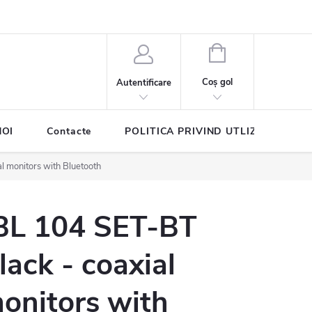
COŞ
DE
Coş gol
Autentificare
CUMPĂRĂTURI
NOI
Contacte
POLITICA PRIVIND UTLIZAREA COO
l monitors with Bluetooth
BL 104 SET-BT
lack - coaxial
onitors with