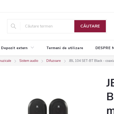
CĂUTARE
Depozit extern
Termeni de utilizare
DESPRE 
muzicale
Sistem audio
Difuzoare
JBL 104 SET-BT Black - coaxia
J
B
m