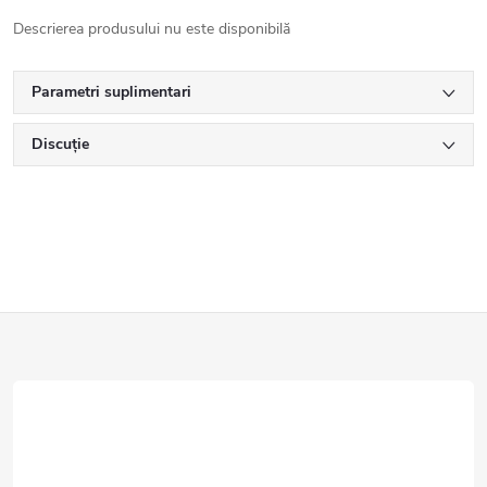
Descrierea produsului nu este disponibilă
Parametri suplimentari
Discuţie
S
u
b