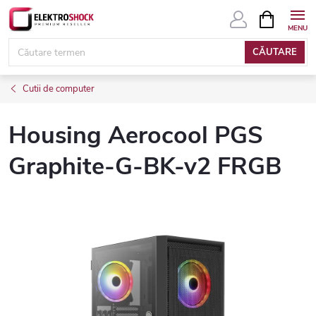
Treci
COŞ
DE
la
CUMPĂRĂ
conținut
CĂUTARE
Cutii de computer
Housing Aerocool PGS
Graphite-G-BK-v2 FRGB