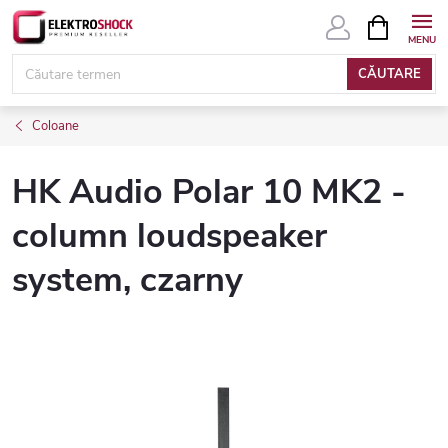
Treci
COŞ
DE
la
CUMPĂRĂ
conținut
CĂUTARE
Coloane
HK Audio Polar 10 MK2 -
column loudspeaker
system, czarny