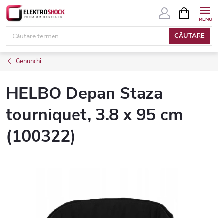
Treci
COŞ
DE
la
CUMPĂRĂ
conținut
CĂUTARE
Genunchi
HELBO Depan Staza
tourniquet, 3.8 x 95 cm
(100322)