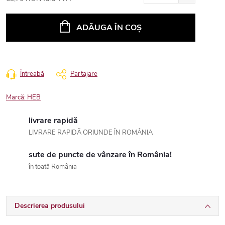
Evaluare
preţ:
ADĂUGA ÎN COŞ
Întreabă
Partajare
Marcă:
HEB
livrare rapidă
LIVRARE RAPIDĂ ORIUNDE ÎN ROMÂNIA
sute de puncte de vânzare în România!
în toată România
Descrierea produsului