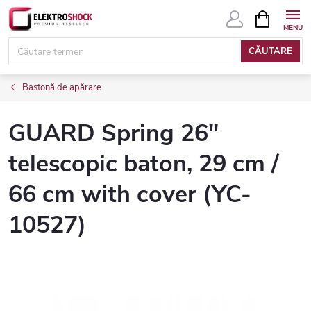
Treci
COŞ
DE
la
CUMPĂRĂ
conținut
CĂUTARE
Bastonă de apărare
GUARD Spring 26"
telescopic baton, 29 cm /
66 cm with cover (YC-
10527)