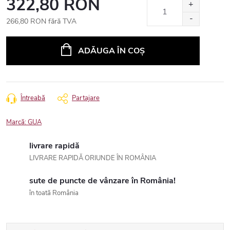
322,80 RON
266,80 RON fără TVA
Evaluare
preţ:
ADĂUGA ÎN COŞ
Întreabă
Partajare
Marcă:
GUA
livrare rapidă
LIVRARE RAPIDĂ ORIUNDE ÎN ROMÂNIA
sute de puncte de vânzare în România!
în toată România