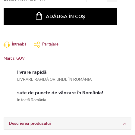
Evaluare
preţ:
ADĂUGA ÎN COŞ
Întreabă
Partajare
Marcă:
GOV
livrare rapidă
LIVRARE RAPIDĂ ORIUNDE ÎN ROMÂNIA
sute de puncte de vânzare în România!
în toată România
Descrierea produsului