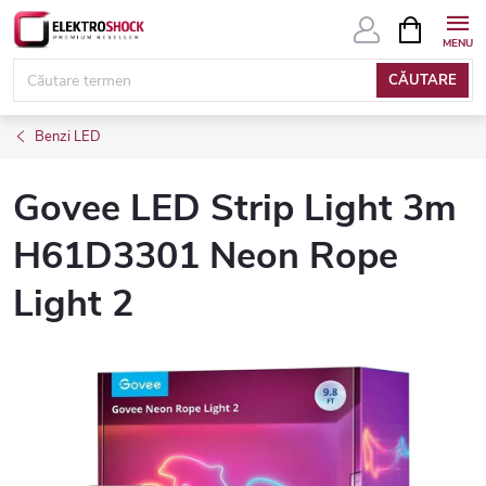
Treci
COŞ
DE
la
CUMPĂRĂ
conținut
CĂUTARE
Benzi LED
Govee LED Strip Light 3m
H61D3301 Neon Rope
Light 2