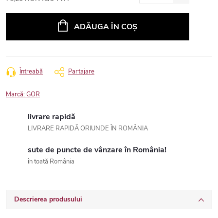
Evaluare
preţ:
ADĂUGA ÎN COŞ
Întreabă
Partajare
Marcă:
GOR
livrare rapidă
LIVRARE RAPIDĂ ORIUNDE ÎN ROMÂNIA
sute de puncte de vânzare în România!
în toată România
Descrierea produsului