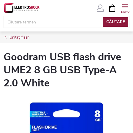
Treci
COŞ
DE
la
CUMPĂRĂ
conținut
CĂUTARE
Unități flash
Goodram USB flash drive
UME2 8 GB USB Type-A
2.0 White