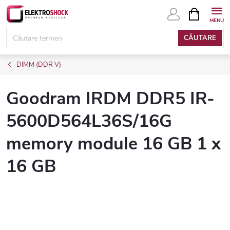
Treci
COŞ
DE
la
CUMPĂRĂ
conținut
CĂUTARE
DIMM (DDR V)
Goodram IRDM DDR5 IR-
5600D564L36S/16G
memory module 16 GB 1 x
16 GB