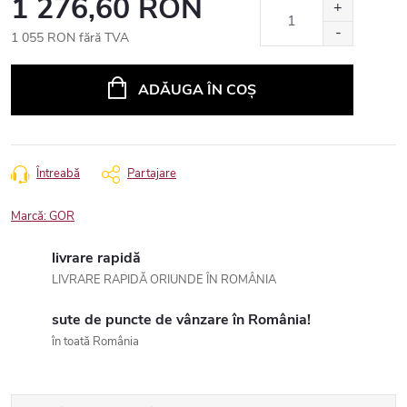
1 276,60 RON
1 055 RON fără TVA
Evaluare
preţ:
ADĂUGA ÎN COŞ
Întreabă
Partajare
Marcă:
GOR
livrare rapidă
LIVRARE RAPIDĂ ORIUNDE ÎN ROMÂNIA
sute de puncte de vânzare în România!
în toată România