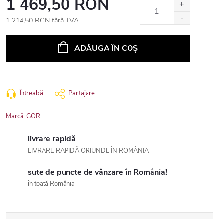
1 469,50 RON
1 214,50 RON fără TVA
Evaluare
preţ:
ADĂUGA ÎN COŞ
Întreabă
Partajare
Marcă:
GOR
livrare rapidă
LIVRARE RAPIDĂ ORIUNDE ÎN ROMÂNIA
sute de puncte de vânzare în România!
în toată România