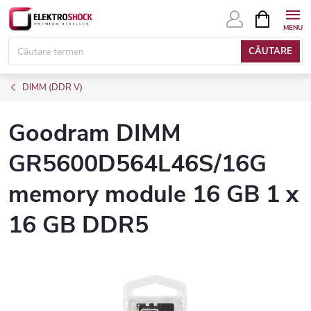
Treci
COŞ
DE
la
CUMPĂRĂ
conținut
CĂUTARE
DIMM (DDR V)
Goodram DIMM
GR5600D564L46S/16G
memory module 16 GB 1 x
16 GB DDR5