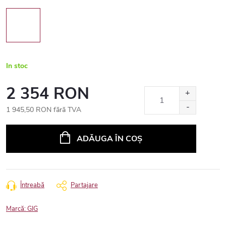
In stoc
2 354 RON
1 945,50 RON fără TVA
Evaluare
preţ:
ADĂUGA ÎN COŞ
Întreabă
Partajare
Marcă:
GIG