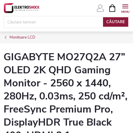
Treci
COŞ
DE
la
CUMPĂRĂ
conținut
CĂUTARE
Monitoare LCD
GIGABYTE MO27Q2A 27”
OLED 2K QHD Gaming
Monitor - 2560 x 1440,
280Hz, 0.03ms, 250 cd/m²,
FreeSync Premium Pro,
DisplayHDR True Black