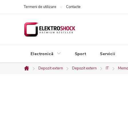
Treci
Termeni de utilizare
Contacte
la
conținut
Electronică
Sport
Servicii
Depozit extern
Depozit extern
IT
Memo
Acasă
B
a
r