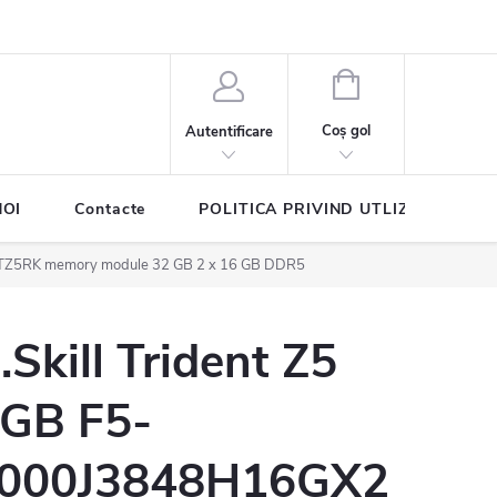
COŞ
DE
Coş gol
Autentificare
CUMPĂRĂTURI
NOI
Contacte
POLITICA PRIVIND UTLIZAREA COO
-TZ5RK memory module 32 GB 2 x 16 GB DDR5
.Skill Trident Z5
GB F5-
000J3848H16GX2