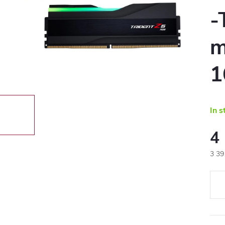
-
m
1
In s
4
3 39
Eval
preţ: