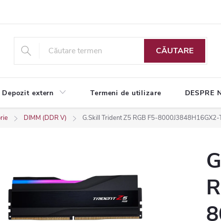
CĂUTARE
Depozit extern
Termeni de utilizare
DESPRE 
rie
DIMM (DDR V)
G.Skill Trident Z5 RGB F5-8000J3848H16GX2
G
R
8