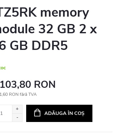
TZ5RK memory
odule 32 GB 2 x
6 GB DDR5
toc
 103,80 RON
1,60 RON fără TVA
uare
ADĂUGA ÎN COŞ