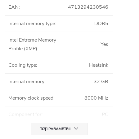
EAN
:
4713294230546
Internal memory type
:
DDR5
Intel Extreme Memory
Yes
Profile (XMP)
:
Cooling type
:
Heatsink
Internal memory
:
32 GB
Memory clock speed
:
8000 MHz
Component for
:
PC
TOȚI PARAMETRII