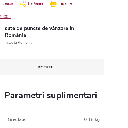
Întreabă
Partajare
Tipărire
ă:
GSK
sute de puncte de vânzare în
România!
în toată România
DISCUŢIE
Parametri suplimentari
Greutate
:
0.18 kg