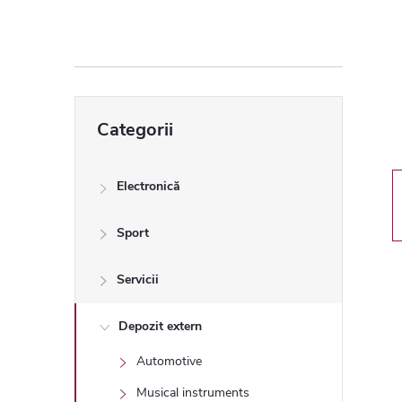
ă
l
a
Sari
Categorii
peste
t
categorii
e
Electronică
r
Sport
a
Servicii
l
Depozit extern
Automotive
ă
Musical instruments