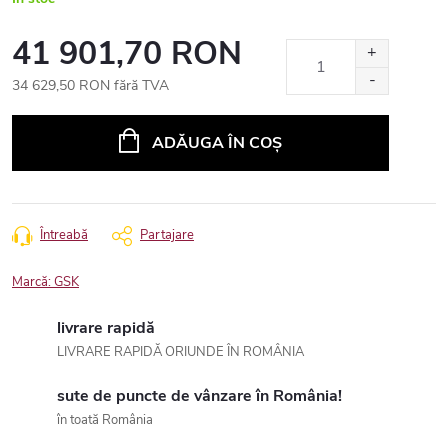
41 901,70 RON
34 629,50 RON fără TVA
Evaluare
preţ:
ADĂUGA ÎN COŞ
Întreabă
Partajare
Marcă:
GSK
livrare rapidă
LIVRARE RAPIDĂ ORIUNDE ÎN ROMÂNIA
sute de puncte de vânzare în România!
în toată România