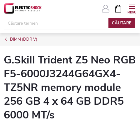
Treci
COŞ
DE
la
CUMPĂRĂ
conținut
CĂUTARE
DIMM (DDR V)
G.Skill Trident Z5 Neo RGB
F5-6000J3244G64GX4-
TZ5NR memory module
256 GB 4 x 64 GB DDR5
6000 MT/s