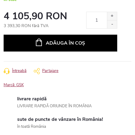
4 105,90 RON
3 393,30 RON fără TVA
Evaluare
preţ:
ADĂUGA ÎN COŞ
Întreabă
Partajare
Marcă:
GSK
livrare rapidă
LIVRARE RAPIDĂ ORIUNDE ÎN ROMÂNIA
sute de puncte de vânzare în România!
în toată România