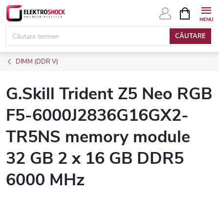
Treci
COŞ
DE
la
CUMPĂRĂ
conținut
CĂUTARE
DIMM (DDR V)
G.Skill Trident Z5 Neo RGB
F5-6000J2836G16GX2-
TR5NS memory module
32 GB 2 x 16 GB DDR5
6000 MHz