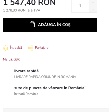
1 547,40 RON
1 278,80 RON fără TVA
Evaluare
preţ:
ADĂUGA ÎN COŞ
Întreabă
Partajare
Marcă:
GSK
livrare rapidă
LIVRARE RAPIDĂ ORIUNDE ÎN ROMÂNIA
sute de puncte de vânzare în România!
în toată România