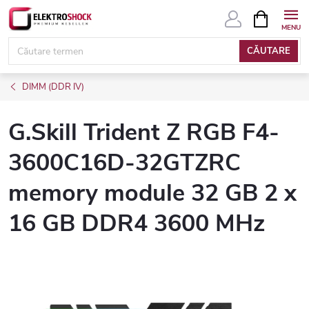
Treci
COŞ
DE
la
CUMPĂRĂ
conținut
CĂUTARE
DIMM (DDR IV)
G.Skill Trident Z RGB F4-
3600C16D-32GTZRC
memory module 32 GB 2 x
16 GB DDR4 3600 MHz