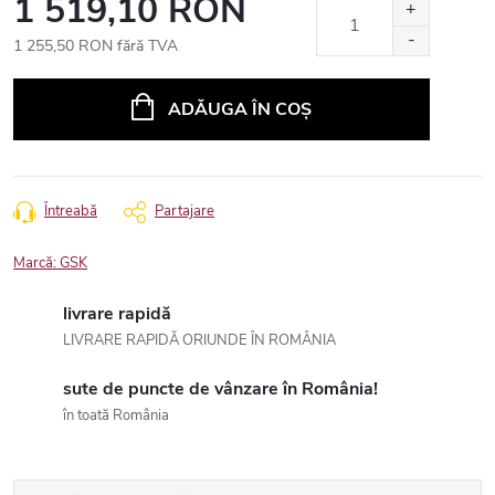
1 519,10 RON
1 255,50 RON fără TVA
Evaluare
preţ:
ADĂUGA ÎN COŞ
Întreabă
Partajare
Marcă:
GSK
livrare rapidă
LIVRARE RAPIDĂ ORIUNDE ÎN ROMÂNIA
sute de puncte de vânzare în România!
în toată România