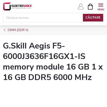
Treci
COŞ
DE
la
CUMPĂRĂ
conținut
CĂUTARE
DIMM (DDR V)
G.Skill Aegis F5-
6000J3636F16GX1-IS
memory module 16 GB 1 x
16 GB DDR5 6000 MHz