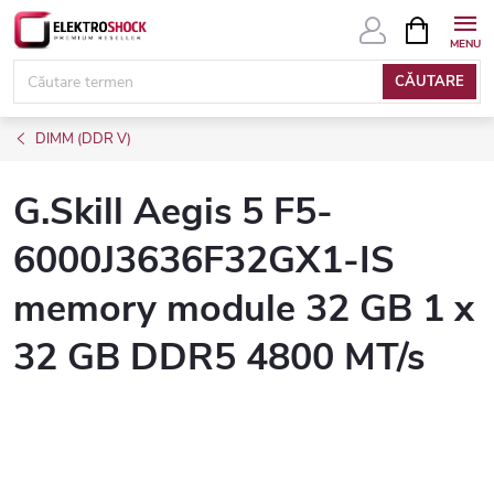
Treci
COŞ
DE
la
CUMPĂRĂ
conținut
CĂUTARE
DIMM (DDR V)
G.Skill Aegis 5 F5-
6000J3636F32GX1-IS
memory module 32 GB 1 x
32 GB DDR5 4800 MT/s