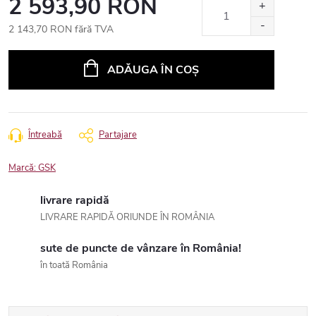
2 593,90 RON
2 143,70 RON fără TVA
Evaluare
preţ:
ADĂUGA ÎN COŞ
Întreabă
Partajare
Marcă:
GSK
livrare rapidă
LIVRARE RAPIDĂ ORIUNDE ÎN ROMÂNIA
sute de puncte de vânzare în România!
în toată România