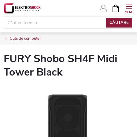
Treci
COŞ
DE
la
CUMPĂRĂ
conținut
CĂUTARE
Cutii de computer
FURY Shobo SH4F Midi
Tower Black