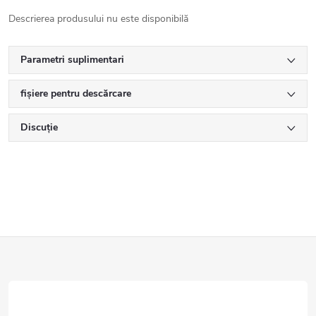
Descrierea produsului nu este disponibilă
Parametri suplimentari
fișiere pentru descărcare
Discuţie
S
u