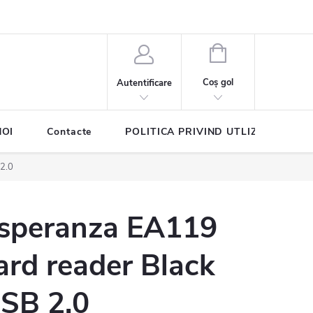
COŞ
DE
Coş gol
Autentificare
CUMPĂRĂTURI
NOI
Contacte
POLITICA PRIVIND UTLIZAREA COO
2.0
speranza EA119
ard reader Black
SB 2.0