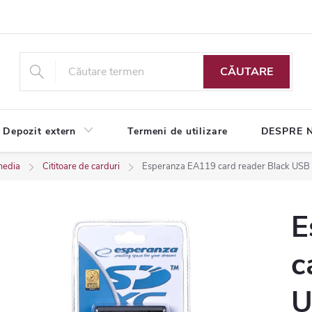
CĂUTARE
Depozit extern
Termeni de utilizare
DESPRE 
media
Cititoare de carduri
Esperanza EA119 card reader Black USB 
E
c
U