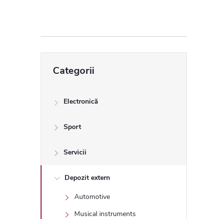
ă
l
a
Sari
Categorii
peste
t
categorii
e
Electronică
r
Sport
a
Servicii
l
Depozit extern
Automotive
ă
Musical instruments