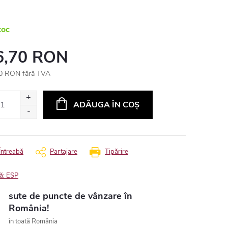
toc
6,70 RON
0 RON fără TVA
uare
ADĂUGA ÎN COŞ
Întreabă
Partajare
Tipărire
ă:
ESP
sute de puncte de vânzare în
România!
în toată România