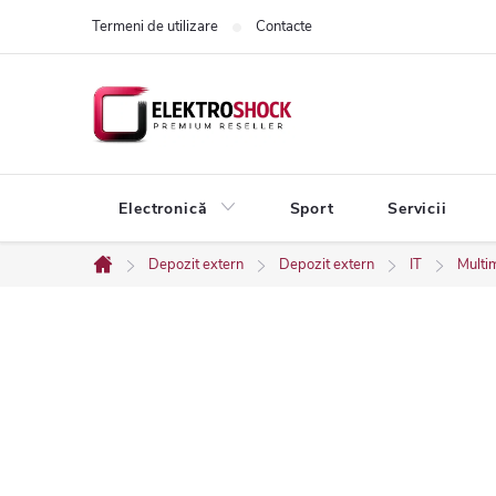
Treci
Termeni de utilizare
Contacte
la
conținut
Electronică
Sport
Servicii
Depozit extern
Depozit extern
IT
Multi
Acasă
B
a
r