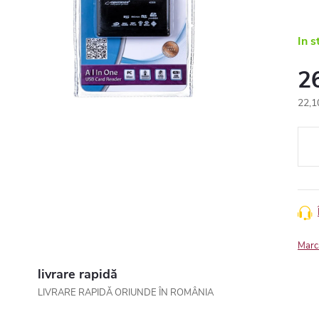
In s
2
22,1
Eval
preţ:
Marc
livrare rapidă
LIVRARE RAPIDĂ ORIUNDE ÎN ROMÂNIA