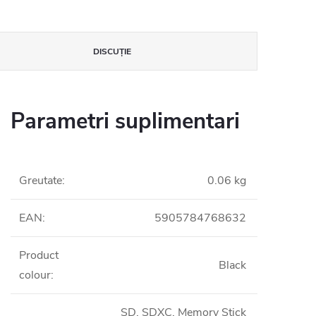
DISCUŢIE
Parametri suplimentari
Greutate
:
0.06 kg
EAN
:
5905784768632
Product
Black
colour
:
SD, SDXC, Memory Stick