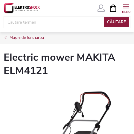
Treci
COŞ
DE
la
CUMPĂRĂ
conținut
CĂUTARE
Mașini de tuns iarba
Electric mower MAKITA
ELM4121