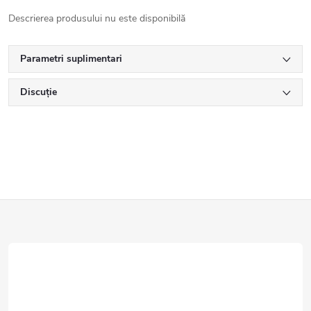
Descrierea produsului nu este disponibilă
Parametri suplimentari
Discuţie
S
u
b