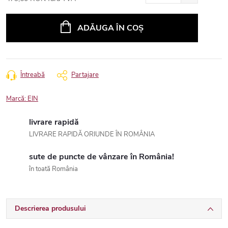
Evaluare
preţ:
ADĂUGA ÎN COŞ
Întreabă
Partajare
Marcă:
EIN
livrare rapidă
LIVRARE RAPIDĂ ORIUNDE ÎN ROMÂNIA
sute de puncte de vânzare în România!
în toată România
Descrierea produsului