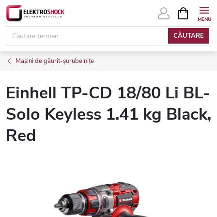
Treci
COŞ
DE
la
CUMPĂRĂ
conținut
CĂUTARE
Mașini de găurit-șurubelnițe
Einhell TP-CD 18/80 Li BL-
Solo Keyless 1.41 kg Black,
Red