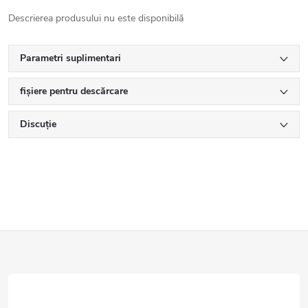
Descrierea produsului nu este disponibilă
Parametri suplimentari
fișiere pentru descărcare
Discuţie
S
u