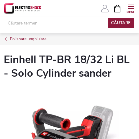
Treci
COŞ
DE
la
CUMPĂRĂ
conținut
CĂUTARE
Polizoare unghiulare
Einhell TP-BR 18/32 Li BL
- Solo Cylinder sander