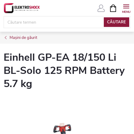
Treci
COŞ
DE
la
CUMPĂRĂ
conținut
CĂUTARE
Mașini de găurit
Einhell GP-EA 18/150 Li
BL-Solo 125 RPM Battery
5.7 kg