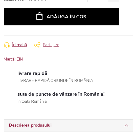
Evaluare
preţ:
ADĂUGA ÎN COŞ
Întreabă
Partajare
Marcă:
EIN
livrare rapidă
LIVRARE RAPIDĂ ORIUNDE ÎN ROMÂNIA
sute de puncte de vânzare în România!
în toată România
Descrierea produsului