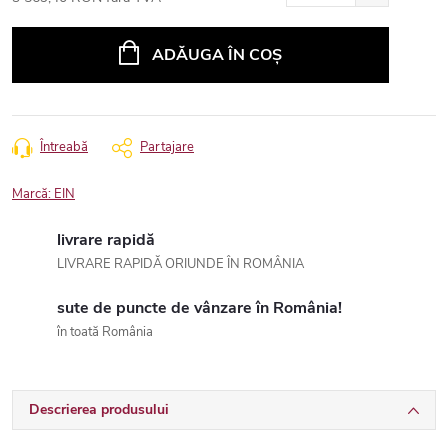
Evaluare
preţ:
ADĂUGA ÎN COŞ
Întreabă
Partajare
Marcă:
EIN
livrare rapidă
LIVRARE RAPIDĂ ORIUNDE ÎN ROMÂNIA
sute de puncte de vânzare în România!
în toată România
Descrierea produsului