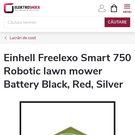
Treci
COŞ
DE
la
CUMPĂRĂ
conținut
CĂUTARE
Lucrări de cosit
Einhell Freelexo Smart 750
Robotic lawn mower
Battery Black, Red, Silver