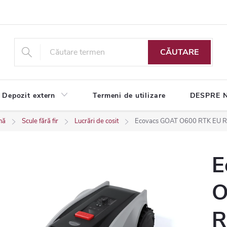
CĂUTARE
Depozit extern
Termeni de utilizare
DESPRE 
nă
Scule fără fir
Lucrări de cosit
Ecovacs GOAT O600 RTK EU Rob
E
O
R