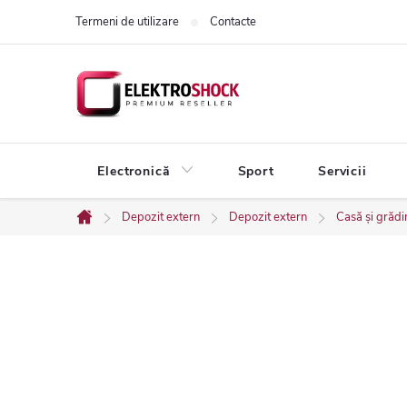
Treci
Termeni de utilizare
Contacte
la
conținut
Electronică
Sport
Servicii
Depozit extern
Depozit extern
Casă și grădi
Acasă
B
a
r