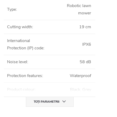
Robotic lawn
Type
:
mower
Cutting width
:
19 cm
International
IPX6
Protection (IP) code
:
Noise level
:
58 dB
Protection features
:
Waterproof
Product colour
:
Black, Grey
TOȚI PARAMETRII