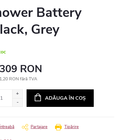
ower Battery
lack, Grey
toc
 309 RON
1,20 RON fără TVA
uare
ADĂUGA ÎN COŞ
Întreabă
Partajare
Tipărire