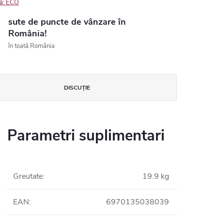
ă:
ECO
sute de puncte de vânzare în
România!
în toată România
DISCUŢIE
Parametri suplimentari
Greutate
:
19.9 kg
EAN
:
6970135038039