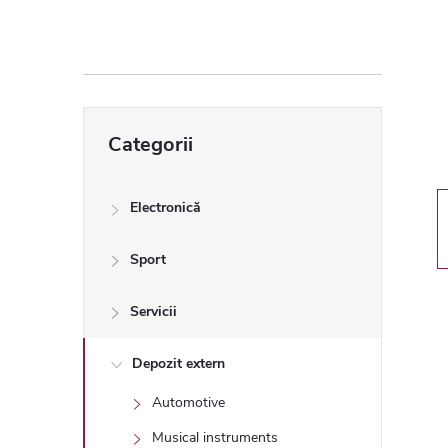
ă
l
a
Sari
Categorii
peste
t
categorii
e
Electronică
r
Sport
a
Servicii
l
Depozit extern
Automotive
ă
Musical instruments