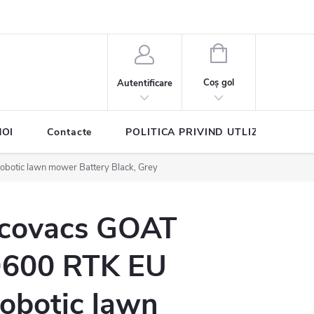
COŞ
DE
Coş gol
Autentificare
CUMPĂRĂTURI
NOI
Contacte
POLITICA PRIVIND UTLIZAREA COO
otic lawn mower Battery Black, Grey
covacs GOAT
600 RTK EU
obotic lawn