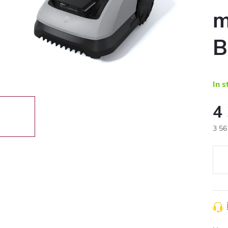
m
B
In s
4
3 56
Eval
preţ: