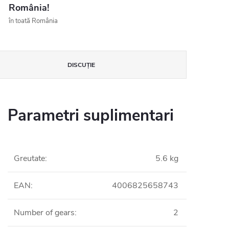
România!
în toată România
DISCUŢIE
Parametri suplimentari
Greutate
:
5.6 kg
EAN
:
4006825658743
Number of gears
:
2