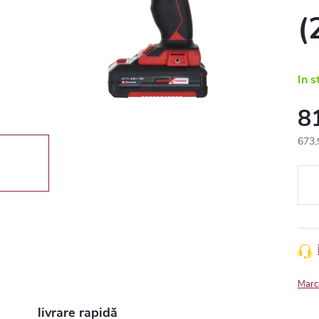
(
In s
8
673,
Eval
preţ:
Marc
livrare rapidă