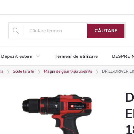
CĂUTARE
Depozit extern
Termeni de utilizare
DESPRE 
nă
Scule fără fir
Mașini de găurit-șurubelnițe
DRILL/DRIVER EI
D
E
1