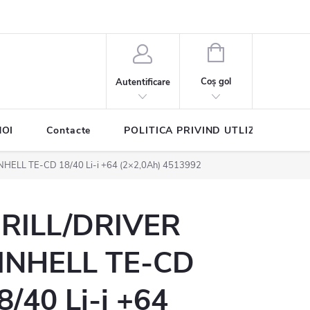
COŞ
DE
Coş gol
Autentificare
CUMPĂRĂTURI
NOI
Contacte
POLITICA PRIVIND UTLIZAREA COO
NHELL TE-CD 18/40 Li-i +64 (2×2,0Ah) 4513992
RILL/DRIVER
INHELL TE-CD
8/40 Li-i +64