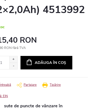
2×2,0Ah) 4513992
toc
15,40 RON
90 RON fără TVA
uare
ADĂUGA ÎN COŞ
Întreabă
Partajare
Tipărire
ă:
EIN
sute de puncte de vânzare în