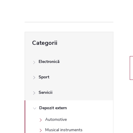
ă
l
a
Sari
Categorii
peste
t
categorii
e
Electronică
r
Sport
a
Servicii
l
Depozit extern
Automotive
ă
Musical instruments