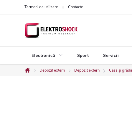
Treci
Termeni de utilizare
Contacte
la
conținut
Electronică
Sport
Servicii
Depozit extern
Depozit extern
Casă și grădi
Acasă
B
a
r