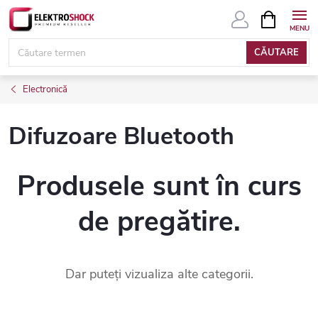
Treci
COŞ
DE
la
CUMPĂRĂ
conținut
CĂUTARE
Electronică
Difuzoare Bluetooth
Produsele sunt în curs
de pregătire.
Dar puteţi vizualiza alte categorii.