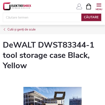
Treci
COŞ
DE
la
CUMPĂRĂ
conținut
CĂUTARE
Cutii și genți de scule
DeWALT DWST83344-1
tool storage case Black,
Yellow