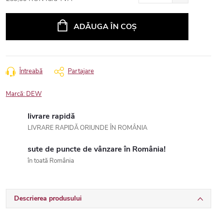
Evaluare
preţ:
ADĂUGA ÎN COŞ
Întreabă
Partajare
Marcă:
DEW
livrare rapidă
LIVRARE RAPIDĂ ORIUNDE ÎN ROMÂNIA
sute de puncte de vânzare în România!
în toată România
Descrierea produsului