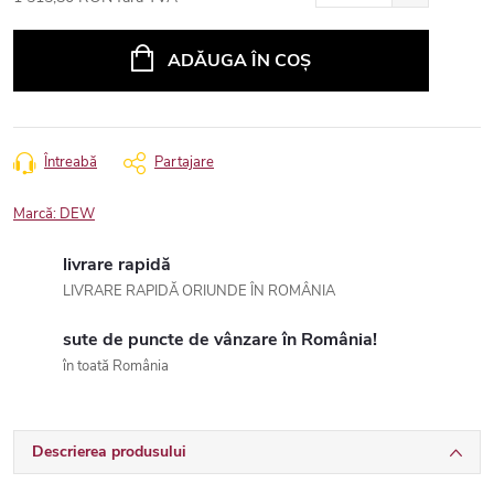
Evaluare
preţ:
ADĂUGA ÎN COŞ
Întreabă
Partajare
Marcă:
DEW
livrare rapidă
LIVRARE RAPIDĂ ORIUNDE ÎN ROMÂNIA
sute de puncte de vânzare în România!
în toată România
Descrierea produsului