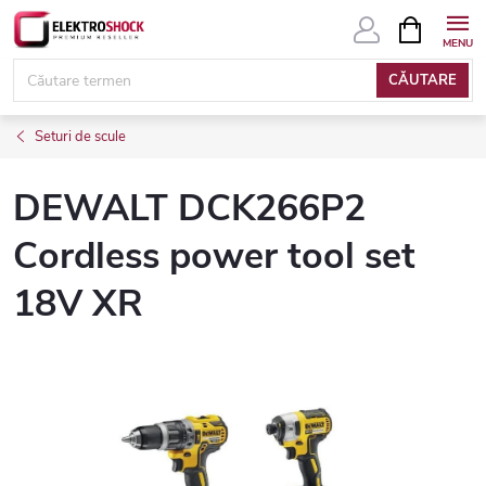
Treci
COŞ
DE
la
CUMPĂRĂ
conținut
CĂUTARE
Seturi de scule
DEWALT DCK266P2
Cordless power tool set
18V XR