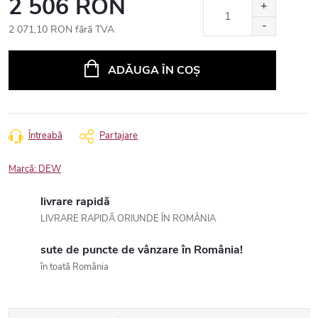
2 506 RON
2 071,10 RON fără TVA
Evaluare
preţ:
ADĂUGA ÎN COŞ
Întreabă
Partajare
Marcă:
DEW
livrare rapidă
LIVRARE RAPIDĂ ORIUNDE ÎN ROMÂNIA
sute de puncte de vânzare în România!
în toată România