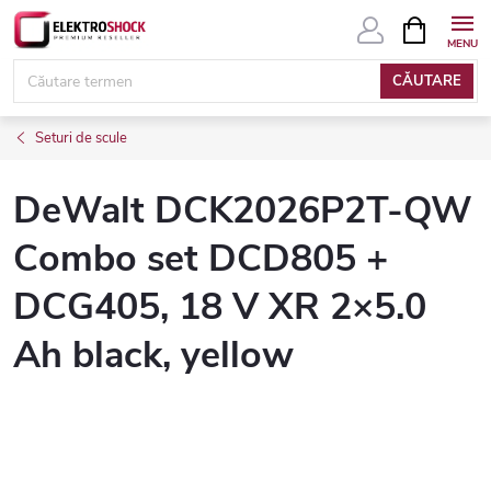
Treci
COŞ
DE
la
CUMPĂRĂ
conținut
CĂUTARE
Seturi de scule
DeWalt DCK2026P2T-QW
Combo set DCD805 +
DCG405, 18 V XR 2×5.0
Ah black, yellow