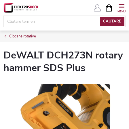
Treci
COŞ
DE
la
CUMPĂRĂ
conținut
CĂUTARE
Ciocane rotative
DeWALT DCH273N rotary
hammer SDS Plus