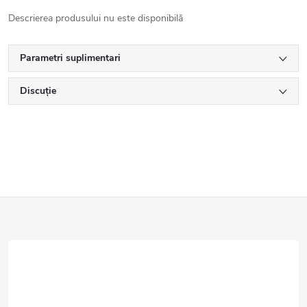
Descrierea produsului nu este disponibilă
Parametri suplimentari
Discuţie
S
u
b