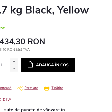
.7 kg Black, Yellow
toc
 434,30 RON
5,40 RON fără TVA
uare
ADĂUGA ÎN COŞ
Întreabă
Partajare
Tipărire
ă:
DEW
sute de puncte de vânzare în