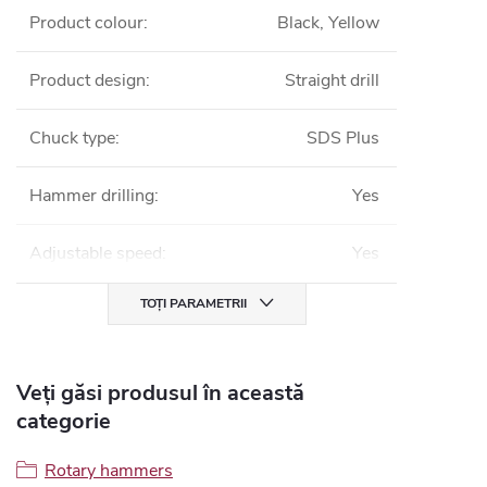
Product colour
:
Black, Yellow
Product design
:
Straight drill
Chuck type
:
SDS Plus
Hammer drilling
:
Yes
Adjustable speed
:
Yes
TOȚI PARAMETRII
Veți găsi produsul în această
categorie
Rotary hammers