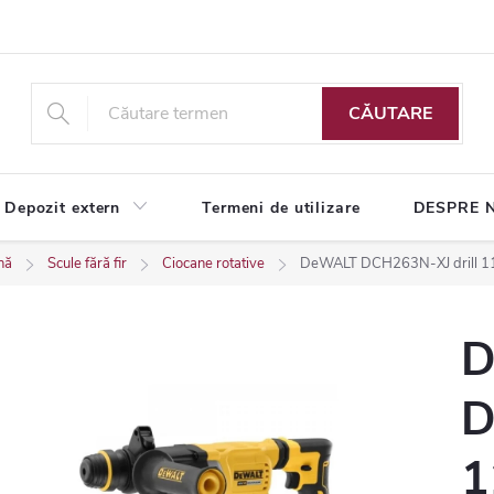
CĂUTARE
Depozit extern
Termeni de utilizare
DESPRE 
nă
Scule fără fir
Ciocane rotative
DeWALT DCH263N-XJ drill 116
D
D
1