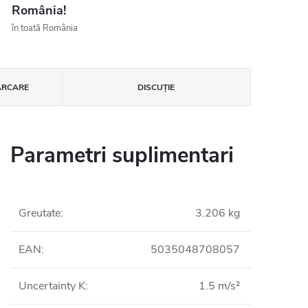
România!
în toată România
ĂRCARE
DISCUŢIE
Parametri suplimentari
Greutate
:
3.206 kg
EAN
:
5035048708057
Uncertainty K
:
1.5 m/s²