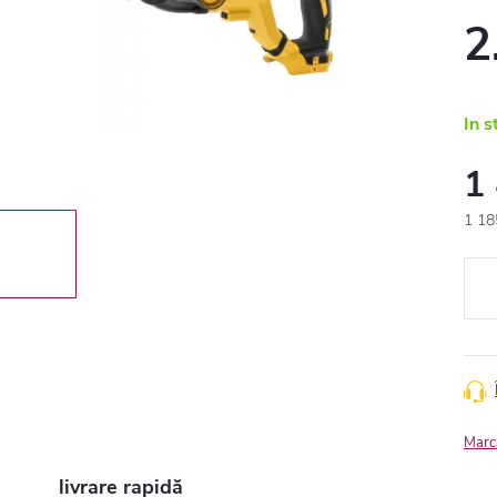
2
In s
1
1 18
Eval
preţ:
Marc
livrare rapidă