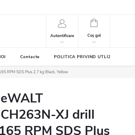
COŞ
DE
Coş gol
Autentificare
CUMPĂRĂTURI
NOI
Contacte
POLITICA PRIVIND UTLIZAREA COO
5 RPM SDS Plus 2.7 kg Black, Yellow
eWALT
CH263N-XJ drill
165 RPM SDS Plus