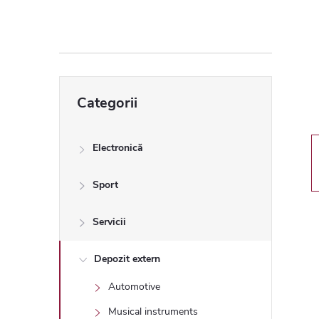
ă
l
a
Sari
Categorii
peste
t
categorii
e
Electronică
r
Sport
a
Servicii
l
Depozit extern
Automotive
ă
Musical instruments