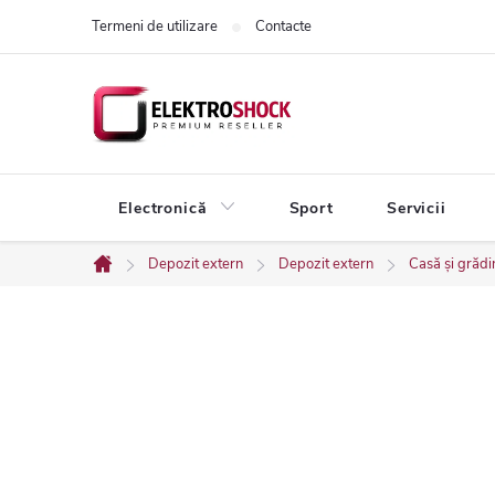
Treci
Termeni de utilizare
Contacte
la
conținut
Electronică
Sport
Servicii
Depozit extern
Depozit extern
Casă și grădi
Acasă
B
a
r