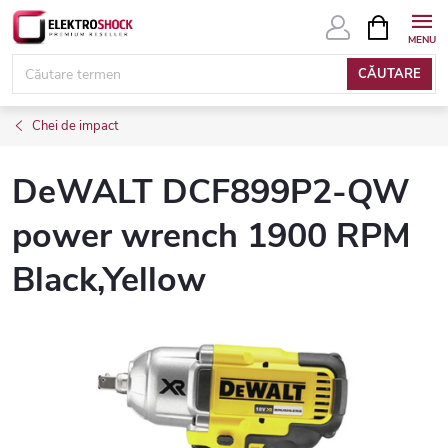
Treci
COŞ
DE
la
CUMPĂRĂ
conținut
CĂUTARE
Chei de impact
DeWALT DCF899P2-QW
power wrench 1900 RPM
Black,Yellow