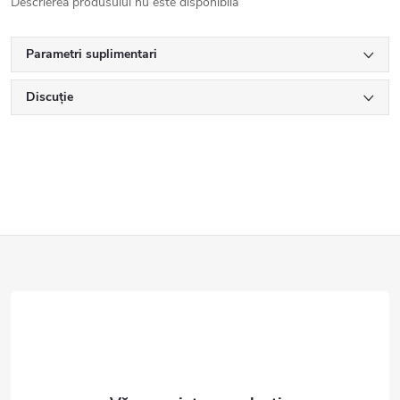
Descrierea produsului nu este disponibilă
Parametri suplimentari
Discuţie
S
u
b
s