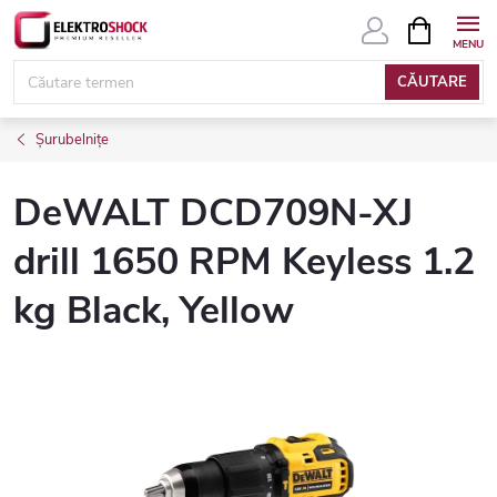
Treci
COŞ
DE
la
CUMPĂRĂ
conținut
CĂUTARE
Șurubelnițe
DeWALT DCD709N-XJ
drill 1650 RPM Keyless 1.2
kg Black, Yellow