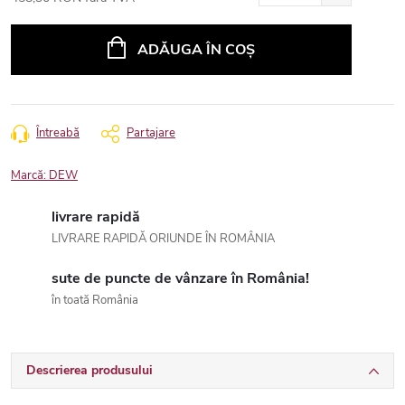
Evaluare
preţ:
ADĂUGA ÎN COŞ
Întreabă
Partajare
Marcă:
DEW
livrare rapidă
LIVRARE RAPIDĂ ORIUNDE ÎN ROMÂNIA
sute de puncte de vânzare în România!
în toată România
Descrierea produsului