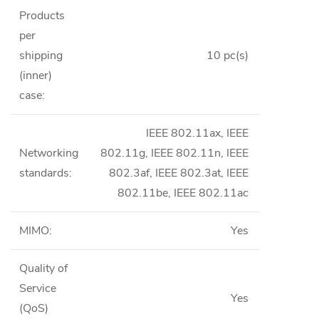
Products
per
shipping
10 pc(s)
(inner)
case
:
IEEE 802.11ax, IEEE
Networking
802.11g, IEEE 802.11n, IEEE
standards
:
802.3af, IEEE 802.3at, IEEE
802.11be, IEEE 802.11ac
MIMO
:
Yes
Quality of
Service
Yes
(QoS)