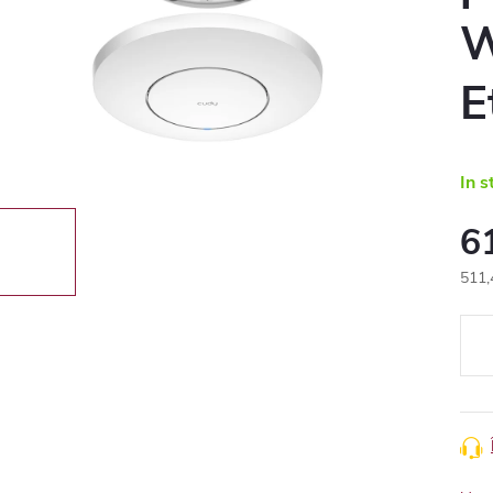
W
E
In s
6
511,
Eval
preţ: