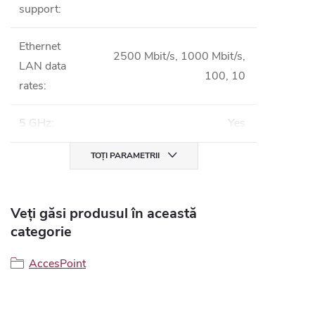
support
:
Ethernet
2500 Mbit/s, 1000 Mbit/s,
LAN data
100, 10
rates
:
5 GHz
:
Yes
TOȚI PARAMETRII
Veți găsi produsul în această
categorie
AccesPoint