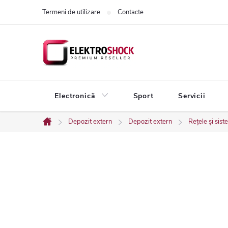
Treci
Termeni de utilizare
Contacte
la
conținut
Electronică
Sport
Servicii
Depozit extern
Depozit extern
Rețele și sis
Acasă
B
a
r