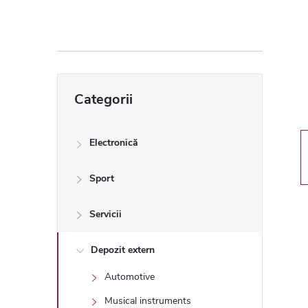
ă
l
a
Sari
Categorii
peste
t
categorii
e
Electronică
r
Sport
a
Servicii
l
Depozit extern
Automotive
ă
Musical instruments