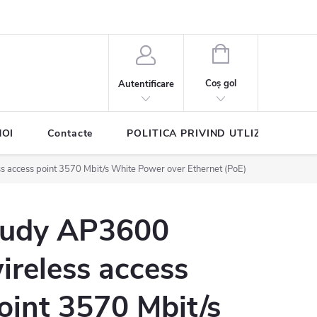
COŞ
DE
Coş gol
Autentificare
CUMPĂRĂTURI
NOI
Contacte
POLITICA PRIVIND UTLIZAREA COO
 access point 3570 Mbit/s White Power over Ethernet (PoE)
udy AP3600
ireless access
oint 3570 Mbit/s