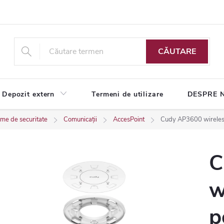
CĂUTARE
Depozit extern
Termeni de utilizare
DESPRE 
teme de securitate
Comunicații
AccesPoint
Cudy AP3600 wireless
C
w
p