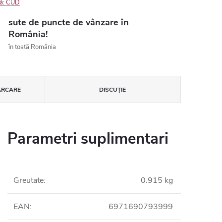
ă:
CUD
sute de puncte de vânzare în
România!
în toată România
ĂRCARE
DISCUŢIE
Parametri suplimentari
Greutate
:
0.915 kg
EAN
:
6971690793999