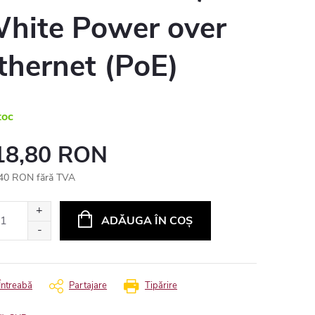
hite Power over
thernet (PoE)
toc
18,80 RON
40 RON fără TVA
uare
ADĂUGA ÎN COŞ
Întreabă
Partajare
Tipărire