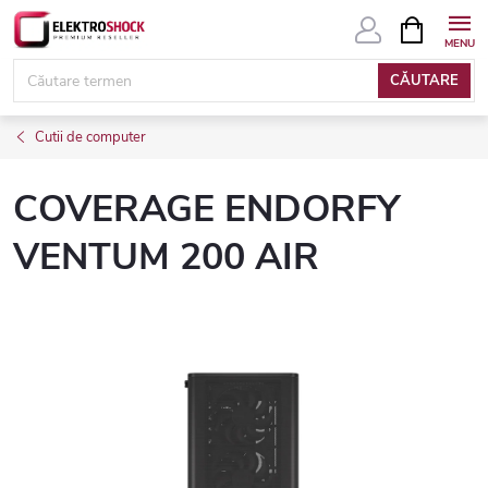
Treci
COŞ
DE
la
CUMPĂRĂ
conținut
CĂUTARE
Cutii de computer
COVERAGE ENDORFY
VENTUM 200 AIR