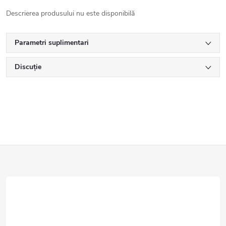
Descrierea produsului nu este disponibilă
Parametri suplimentari
Discuţie
S
u
b