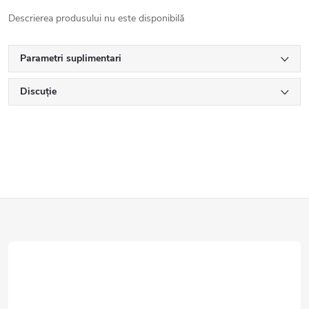
Descrierea produsului nu este disponibilă
Parametri suplimentari
Discuţie
S
u
b