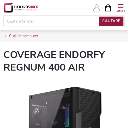
Treci
COŞ
DE
la
CUMPĂRĂ
conținut
CĂUTARE
Cutii de computer
COVERAGE ENDORFY
REGNUM 400 AIR