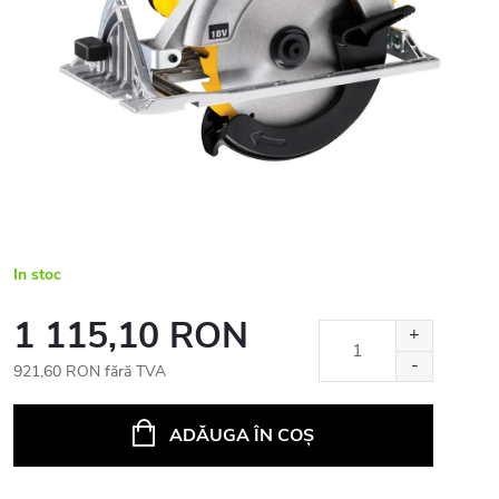
In stoc
1 115,10 RON
921,60 RON fără TVA
Evaluare
preţ:
ADĂUGA ÎN COŞ