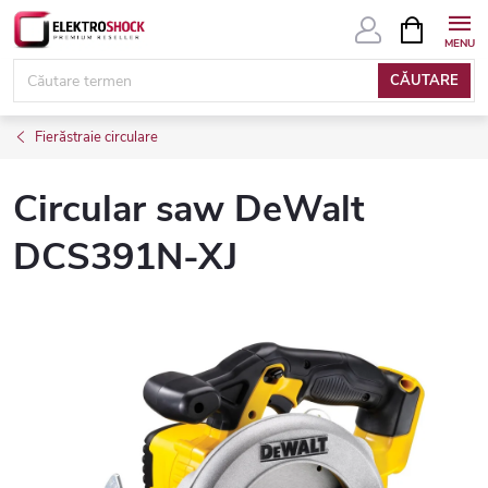
Treci
COŞ
DE
la
CUMPĂRĂ
conținut
CĂUTARE
Fierăstraie circulare
Circular saw DeWalt
DCS391N-XJ