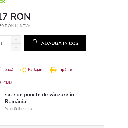
toc
17 RON
30 RON fără TVA
uare
ADĂUGA ÎN COŞ
Întreabă
Partajare
Tipărire
ă:
CMM
sute de puncte de vânzare în
România!
în toată România