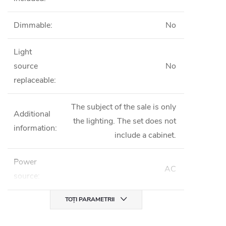
Dimmable
:
No
Light
source
No
replaceable
:
The subject of the sale is only
Additional
the lighting. The set does not
information
:
include a cabinet.
Power
AC
source
:
TOȚI PARAMETRII