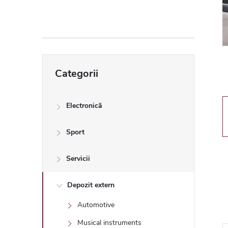
ă
l
a
Sari
Categorii
peste
t
categorii
e
Electronică
r
Sport
a
Servicii
l
Depozit extern
Automotive
ă
Musical instruments