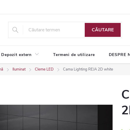
CĂUTARE
Depozit extern
Termeni de utilizare
DESPRE 
nă
Iluminat
Cleme LED
Cama Lighting REJA 2D white
C
2