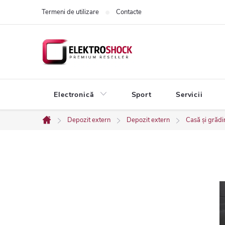
Treci
Termeni de utilizare
Contacte
la
conținut
Electronică
Sport
Servicii
Depozit extern
Depozit extern
Casă și grădi
Acasă
B
a
r