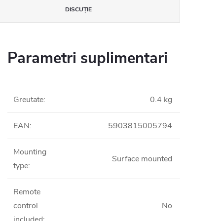
DISCUŢIE
Parametri suplimentari
Greutate
:
0.4 kg
EAN
:
5903815005794
Mounting
Surface mounted
type
:
Remote
control
No
included
: