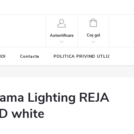
COŞ
DE
Coş gol
Autentificare
CUMPĂRĂTURI
NOI
Contacte
POLITICA PRIVIND UTLIZAREA COO
ama Lighting REJA
D white