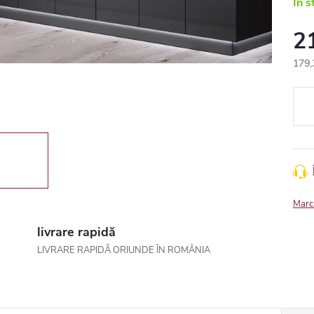
In s
2
179,
Eval
preţ:
Marc
livrare rapidă
LIVRARE RAPIDĂ ORIUNDE ÎN ROMÂNIA