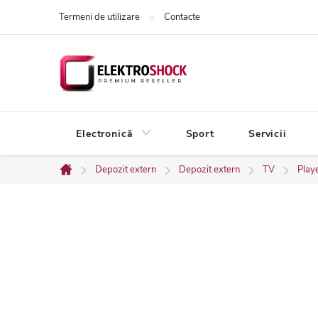
Treci
Termeni de utilizare
Contacte
la
conținut
Electronică
Sport
Servicii
Depozit extern
Depozit extern
TV
Play
Acasă
B
a
r