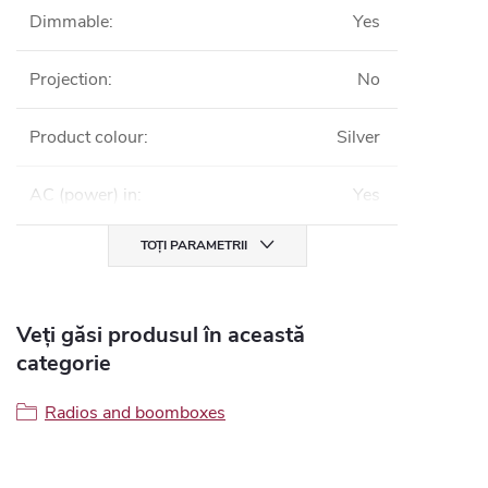
Dimmable
:
Yes
Projection
:
No
Product colour
:
Silver
AC (power) in
:
Yes
TOȚI PARAMETRII
Veți găsi produsul în această
categorie
Radios and boomboxes