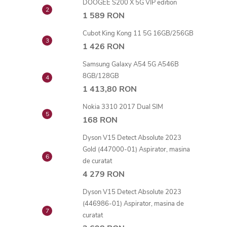
DOOGEE S200 X 5G VIP edition
1 589 RON
Cubot King Kong 11 5G 16GB/256GB
1 426 RON
Samsung Galaxy A54 5G A546B
8GB/128GB
1 413,80 RON
Nokia 3310 2017 Dual SIM
168 RON
Dyson V15 Detect Absolute 2023
Gold (447000-01) Aspirator, masina
de curatat
4 279 RON
Dyson V15 Detect Absolute 2023
(446986-01) Aspirator, masina de
curatat