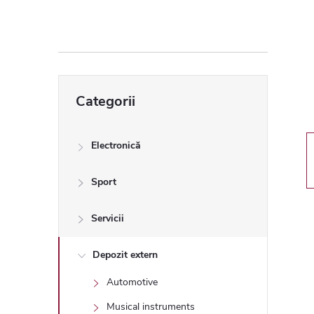
ă
l
a
Sari
Categorii
peste
t
categorii
e
Electronică
r
Sport
a
Servicii
l
Depozit extern
Automotive
ă
Musical instruments