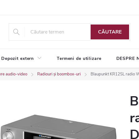
CĂUTARE
Depozit extern
Termeni de utilizare
DESPRE 
ere audio-video
Radiouri și boombox-uri
Blaupunkt KR12SL radio Wor
B
r
D