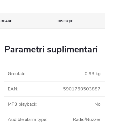
ĂRCARE
DISCUŢIE
Parametri suplimentari
Greutate
:
0.93 kg
EAN
:
5901750503887
MP3 playback
:
No
Audible alarm type
:
Radio/Buzzer