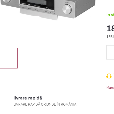
In s
1
156,
Eval
preţ:
Marc
livrare rapidă
LIVRARE RAPIDĂ ORIUNDE ÎN ROMÂNIA