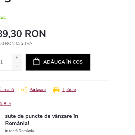
toc
89,30 RON
50 RON fără TVA
uare
ADĂUGA ÎN COŞ
Întreabă
Partajare
Tipărire
ă:
BLA
sute de puncte de vânzare în
România!
în toată România