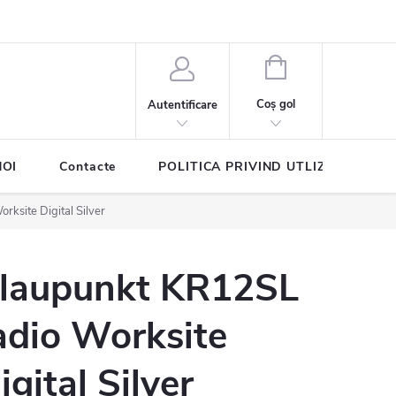
COŞ
DE
Coş gol
Autentificare
CUMPĂRĂTURI
NOI
Contacte
POLITICA PRIVIND UTLIZAREA COO
ksite Digital Silver
laupunkt KR12SL
adio Worksite
igital Silver