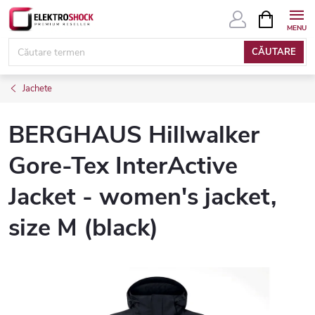
Treci
COŞ
DE
la
CUMPĂRĂ
conținut
CĂUTARE
Jachete
BERGHAUS Hillwalker
Gore-Tex InterActive
Jacket - women's jacket,
size M (black)