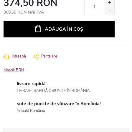
374,50 RON
309,50 RON fără TVA
Evaluare
preţ:
ADĂUGA ÎN COŞ
Întreabă
Partajare
Marcă:
BRH
livrare rapidă
LIVRARE RAPIDĂ ORIUNDE ÎN ROMÂNIA
sute de puncte de vânzare în România!
în toată România