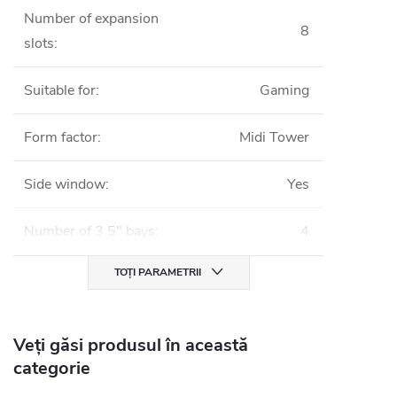
Number of expansion
8
slots
:
Suitable for
:
Gaming
Form factor
:
Midi Tower
Side window
:
Yes
Number of 3.5" bays
:
4
TOȚI PARAMETRII
Veți găsi produsul în această
categorie