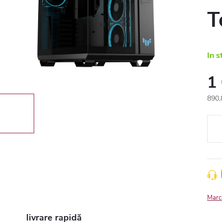
T
In s
1
890,
Eval
preţ:
Marc
livrare rapidă