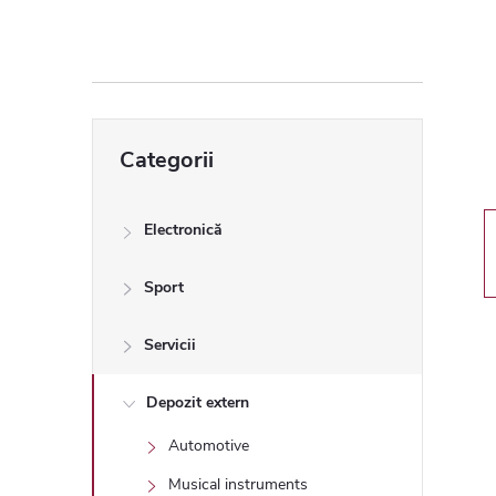
ă
l
a
Sari
Categorii
peste
t
categorii
e
Electronică
r
Sport
a
Servicii
l
Depozit extern
Automotive
ă
Musical instruments