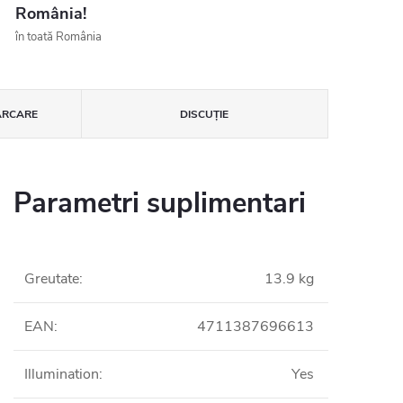
România!
în toată România
ĂRCARE
DISCUŢIE
Parametri suplimentari
Greutate
:
13.9 kg
EAN
:
4711387696613
Illumination
:
Yes