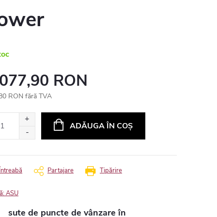
ower
toc
 077,90 RON
80 RON fără TVA
uare
ADĂUGA ÎN COŞ
Întreabă
Partajare
Tipărire
ă:
ASU
sute de puncte de vânzare în