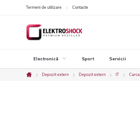
Treci
Termeni de utilizare
Contacte
la
conținut
Electronică
Sport
Servicii
Depozit extern
Depozit extern
IT
Carcas
Acasă
B
a
r