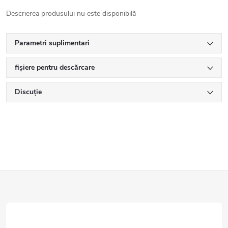
Descrierea produsului nu este disponibilă
Parametri suplimentari
fișiere pentru descărcare
Discuţie
S
u