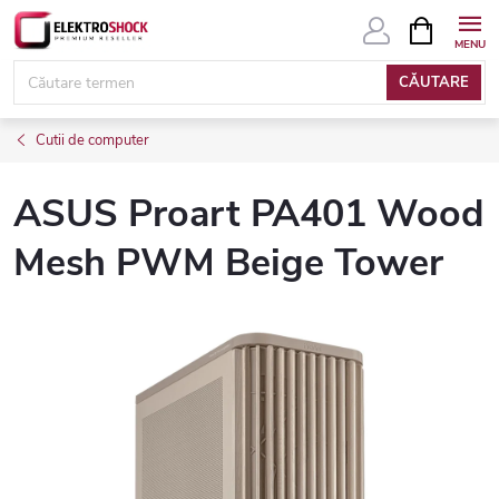
Treci
COŞ
DE
la
CUMPĂRĂ
conținut
CĂUTARE
Cutii de computer
ASUS Proart PA401 Wood
Mesh PWM Beige Tower