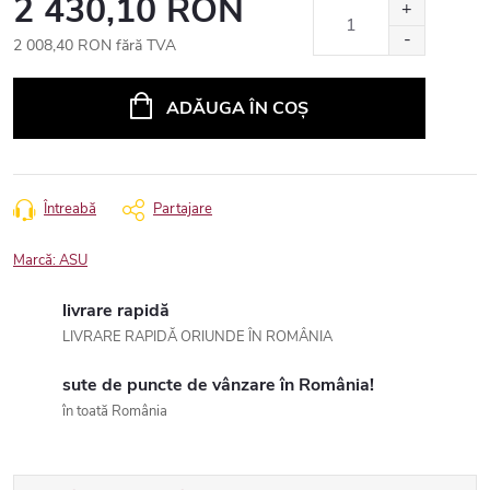
2 430,10 RON
2 008,40 RON fără TVA
Evaluare
preţ:
ADĂUGA ÎN COŞ
Întreabă
Partajare
Marcă:
ASU
livrare rapidă
LIVRARE RAPIDĂ ORIUNDE ÎN ROMÂNIA
sute de puncte de vânzare în România!
în toată România