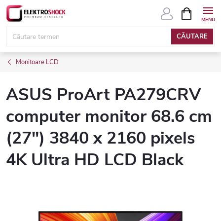
Treci
COŞ
DE
la
CUMPĂRĂ
conținut
CĂUTARE
Monitoare LCD
ASUS ProArt PA279CRV
computer monitor 68.6 cm
(27") 3840 x 2160 pixels
4K Ultra HD LCD Black