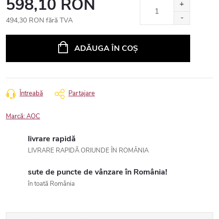
598,10 RON
494,30 RON fără TVA
Evaluare
preţ:
ADĂUGA ÎN COŞ
Întreabă
Partajare
Marcă:
AOC
livrare rapidă
LIVRARE RAPIDĂ ORIUNDE ÎN ROMÂNIA
sute de puncte de vânzare în România!
în toată România