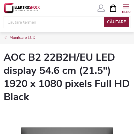
Treci
COŞ
DE
la
CUMPĂRĂ
conținut
CĂUTARE
Monitoare LCD
AOC B2 22B2H/EU LED
display 54.6 cm (21.5")
1920 x 1080 pixels Full HD
Black