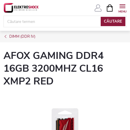
Treci
COŞ
DE
la
CUMPĂRĂ
conținut
CĂUTARE
DIMM (DDR IV)
AFOX GAMING DDR4
16GB 3200MHZ CL16
XMP2 RED